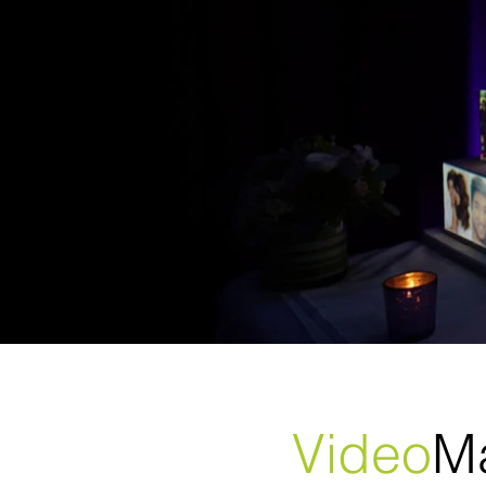
Video
M