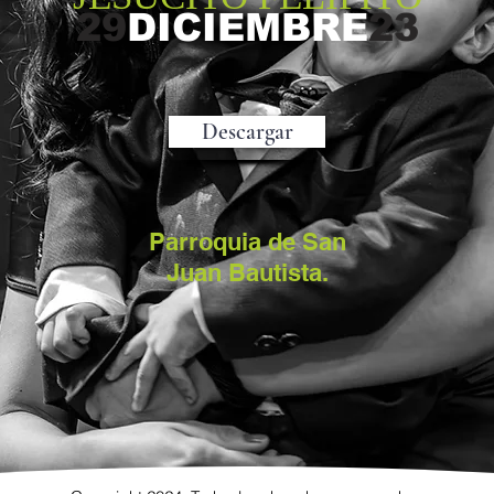
29
DICIEMBRE
23
Descargar
Parroquia de San
Juan Bautista.