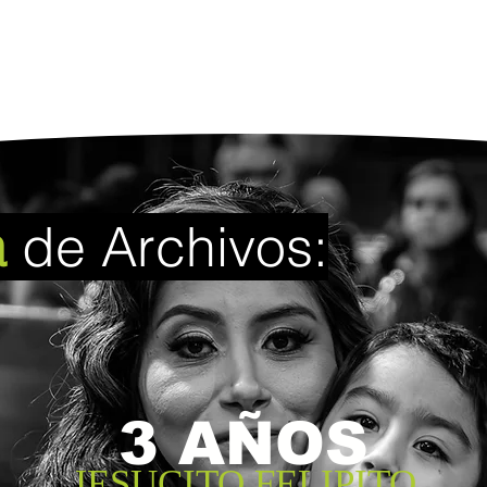
a
de Archivos:
3 AÑOS
JESUCITO FELIPITO