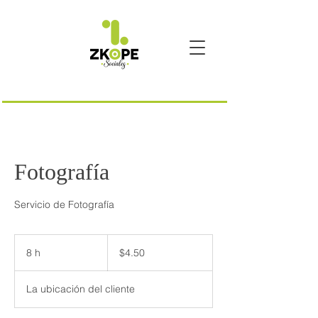
Fotografía
Servicio de Fotografía
4.50
pesos
8 h
8
$4.50
mexicanos
h
La ubicación del cliente