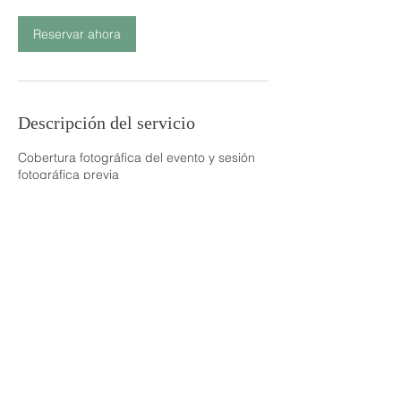
Reservar ahora
Descripción del servicio
Cobertura fotográfica del evento y sesión
fotográfica previa
< ZKOPE GROUP >
ZKOPE SOCIALES
© Copyright 2025 por
ZKOPE SOCIALES,
Tel.
56 4000-3470
Una división de Zkope
Mail.
info@zkopesociales.com
Group.